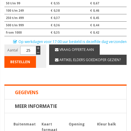
50 t/m 99
€ 0,55
€ 0,67
100 t/m 249
€ 0,38
€ 0,46
250 t/m 499
€ 0,37
€ 0,45
500 t/m 999
€ 0,36
€ 0,44
from 1000
€ 0,35
€ 0,42
Op werkdagen voor 17:00 uur besteld is dezelfde dag verzonden
VRAAG OFFERTE AAN
Aantal
ARTIKEL ELDERS GOEDKOPER GEZIEN?
BESTELLEN
GEGEVENS
MEER INFORMATIE
Buitenmaat
Kaart
Opening
Kleur balk
formaat