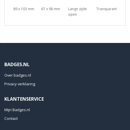
89 x 103 mm
67 x 98 mm
Lange zijde
Transparant
open
BADGES.NL
Over badges.nl
Privacy verklaring
KLANTENSERVICE
Mijn Badges.nl
Contact