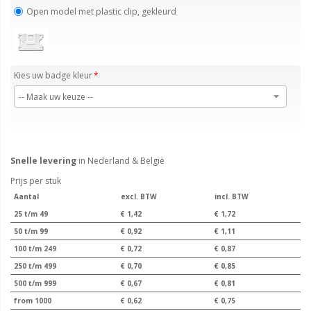
Open model met plastic clip, gekleurd
Kies uw badge kleur
Snelle levering
in Nederland & België
Prijs per stuk
Aantal
excl. BTW
incl. BTW
25 t/m 49
€ 1,42
€ 1,72
50 t/m 99
€ 0,92
€ 1,11
100 t/m 249
€ 0,72
€ 0,87
250 t/m 499
€ 0,70
€ 0,85
500 t/m 999
€ 0,67
€ 0,81
from 1000
€ 0,62
€ 0,75