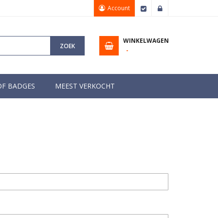
Account
Afrekenen
Inloggen
WINKELWAGEN
ZOEK
OF BADGES
MEEST VERKOCHT