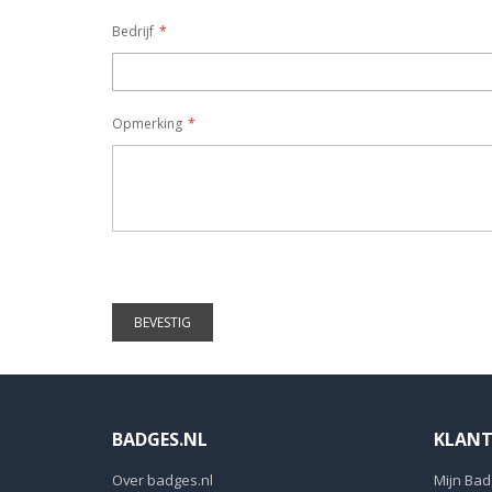
Bedrijf
Opmerking
BEVESTIG
BADGES.NL
KLANT
Over badges.nl
Mijn Bad