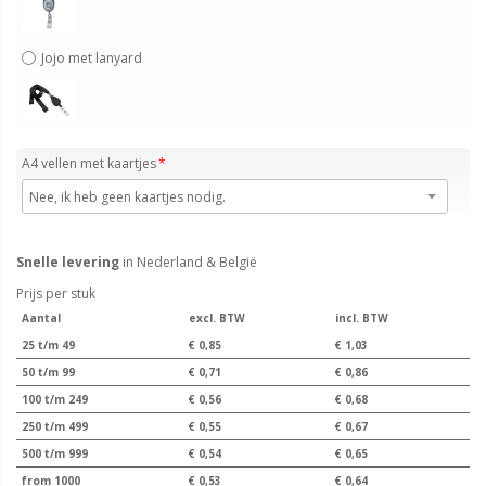
Jojo met lanyard
A4 vellen met kaartjes
Snelle levering
in Nederland & België
Prijs per stuk
Aantal
excl. BTW
incl. BTW
25 t/m 49
€ 0,85
€ 1,03
50 t/m 99
€ 0,71
€ 0,86
100 t/m 249
€ 0,56
€ 0,68
250 t/m 499
€ 0,55
€ 0,67
500 t/m 999
€ 0,54
€ 0,65
from 1000
€ 0,53
€ 0,64