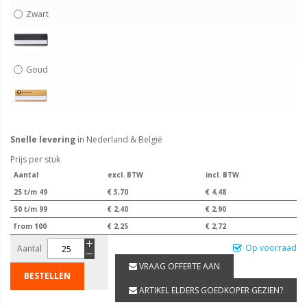
Zwart
Goud
Snelle levering
in Nederland & België
Prijs per stuk
Aantal
excl. BTW
incl. BTW
25 t/m 49
€ 3,70
€ 4,48
50 t/m 99
€ 2,40
€ 2,90
from 100
€ 2,25
€ 2,72
Op voorraad
Aantal
VRAAG OFFERTE AAN
BESTELLEN
ARTIKEL ELDERS GOEDKOPER GEZIEN?