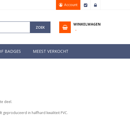
Account
Afrekenen
Inloggen
WINKELWAGEN
ZOEK
OF BADGES
MEEST VERKOCHT
te deel.
t geproduceerd in halfhard kwaliteit PVC.