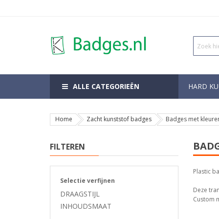
ALLE CATEGORIEËN
HARD KU
Home
Zacht kunststof badges
Badges met kleure
BADG
FILTEREN
Plastic b
Selectie verfijnen
Deze tran
DRAAGSTIJL
Custom m
INHOUDSMAAT