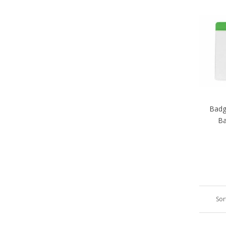
Badg
Ba
Sor