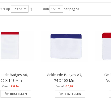
teer op
Toon
per pagina
eurde Badges A6,
Gekleurde Badges A7,
Gek
105 X 148 Mm
74 X 105 Mm
Vo
€ 0,44
€ 0,65
BESTELLEN
BESTELLEN