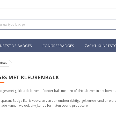
NSTSTOF BADGES
CONGRESBADGES
ZACHT KUNSTST
nbalk
ES MET KLEURENBALK
adges met gekleurde boven of onder balk met een of drie sleuven in het bovens
sparant Badge Etui is voorzien van een ondoorzichtige gekleurde rand en word
ade kunnen we ook afwijkende formaten voor u produceren.