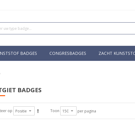
NSTSTOF BADGES
CONGRESBADGES
ZACHT KUNSTST
TGIET BADGES
teer op
Toon
per pagina