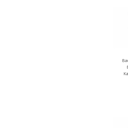
Ba
Ka