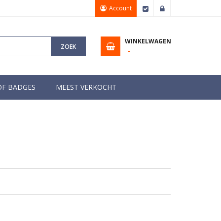
Account
Afrekenen
Inloggen
WINKELWAGEN
ZOEK
OF BADGES
MEEST VERKOCHT