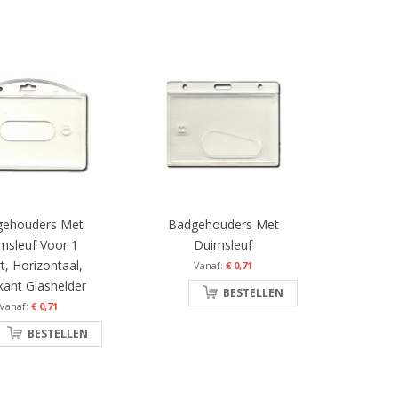
gehouders Met
Badgehouders Met
msleuf Voor 1
Duimsleuf
t, Horizontaal,
€ 0,71
kant Glashelder
BESTELLEN
€ 0,71
BESTELLEN