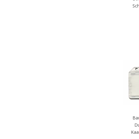
Sch
Ba
Du
Kaa