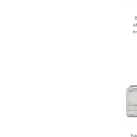
B
Af
Pr
Ba