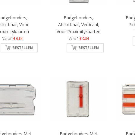
adgehouders,
Badgehouders,
Bad
sluitbaar, Voor
Afsluitbaar, Verticaal,
Sch
oximitykaarten
Voor Proximitykaarten
€ 0,84
€ 0,84
BESTELLEN
BESTELLEN
dgehouders Met
Badgehouders Met
Bad