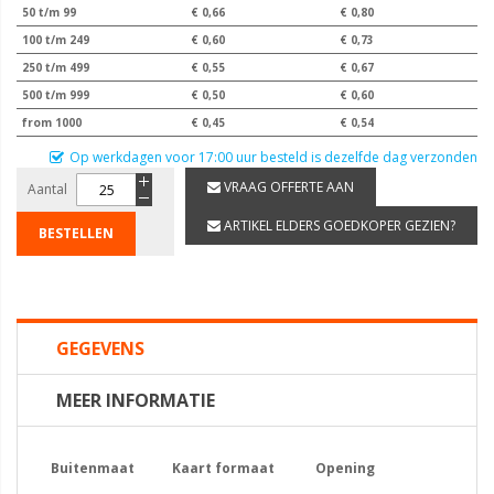
50 t/m 99
€ 0,66
€ 0,80
100 t/m 249
€ 0,60
€ 0,73
250 t/m 499
€ 0,55
€ 0,67
500 t/m 999
€ 0,50
€ 0,60
from 1000
€ 0,45
€ 0,54
Op werkdagen voor 17:00 uur besteld is dezelfde dag verzonden
VRAAG OFFERTE AAN
Aantal
ARTIKEL ELDERS GOEDKOPER GEZIEN?
BESTELLEN
GEGEVENS
MEER INFORMATIE
Buitenmaat
Kaart formaat
Opening