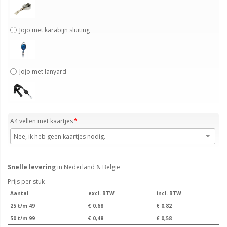
Jojo met karabijn sluiting
Jojo met lanyard
A4 vellen met kaartjes
Snelle levering
in Nederland & België
Prijs per stuk
Aantal
excl. BTW
incl. BTW
25 t/m 49
€ 0,68
€ 0,82
50 t/m 99
€ 0,48
€ 0,58