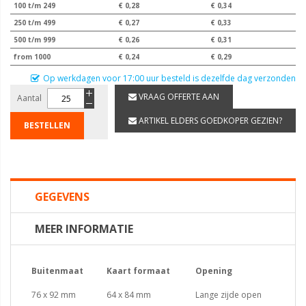
100 t/m 249
€ 0,28
€ 0,34
250 t/m 499
€ 0,27
€ 0,33
500 t/m 999
€ 0,26
€ 0,31
from 1000
€ 0,24
€ 0,29
Op werkdagen voor 17:00 uur besteld is dezelfde dag verzonden
VRAAG OFFERTE AAN
Aantal
ARTIKEL ELDERS GOEDKOPER GEZIEN?
BESTELLEN
GEGEVENS
MEER INFORMATIE
Buitenmaat
Kaart formaat
Opening
76 x 92 mm
64 x 84 mm
Lange zijde open