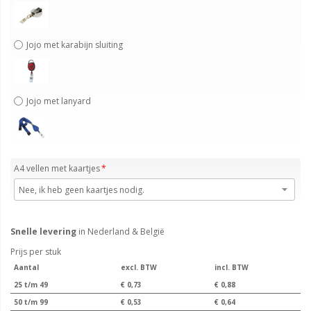
Jojo met karabijn sluiting
Jojo met lanyard
A4 vellen met kaartjes
Snelle levering
in Nederland & België
Prijs per stuk
Aantal
excl. BTW
incl. BTW
25 t/m 49
€ 0,73
€ 0,88
50 t/m 99
€ 0,53
€ 0,64