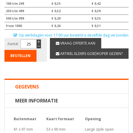
100 t/m 249
€ 0,35
€ 0,42
250 t/m 499
€ 0,32
€ 0,39
500 t/m 999
€ 0,29
€ 0,35
from 1000
€ 0,26
€ 0,31
Op werkdagen voor 17:00 uur besteld is dezelfde dag verzonden
VRAAG OFFERTE AAN
Aantal
ARTIKEL ELDERS GOEDKOPER GEZIEN?
BESTELLEN
GEGEVENS
MEER INFORMATIE
Buitenmaat
Kaart formaat
Opening
81 x 97 mm
53 x 90 mm
Lange zijde open