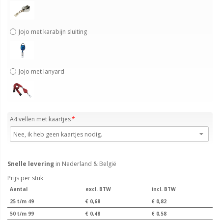
Jojo met karabijn sluiting
Jojo met lanyard
A4 vellen met kaartjes
Snelle levering
in Nederland & België
Prijs per stuk
Aantal
excl. BTW
incl. BTW
25 t/m 49
€ 0,68
€ 0,82
50 t/m 99
€ 0,48
€ 0,58