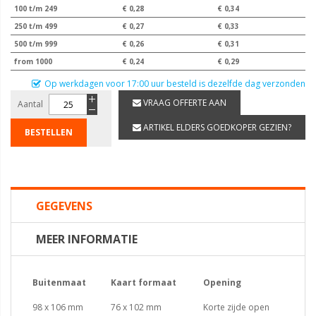
100 t/m 249
€ 0,28
€ 0,34
250 t/m 499
€ 0,27
€ 0,33
500 t/m 999
€ 0,26
€ 0,31
from 1000
€ 0,24
€ 0,29
Op werkdagen voor 17:00 uur besteld is dezelfde dag verzonden
VRAAG OFFERTE AAN
Aantal
ARTIKEL ELDERS GOEDKOPER GEZIEN?
BESTELLEN
GEGEVENS
MEER INFORMATIE
Buitenmaat
Kaart formaat
Opening
98 x 106 mm
76 x 102 mm
Korte zijde open