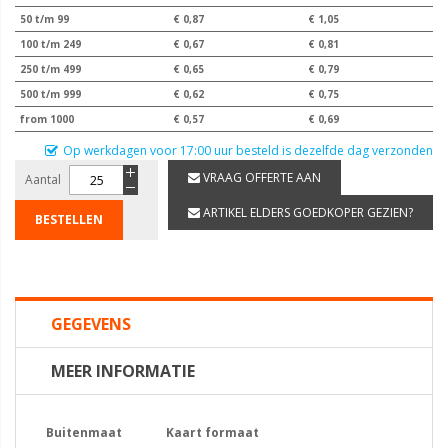
50 t/m 99
€ 0,87
€ 1,05
100 t/m 249
€ 0,67
€ 0,81
250 t/m 499
€ 0,65
€ 0,79
500 t/m 999
€ 0,62
€ 0,75
from 1000
€ 0,57
€ 0,69
Op werkdagen voor 17:00 uur besteld is dezelfde dag verzonden
VRAAG OFFERTE AAN
Aantal
ARTIKEL ELDERS GOEDKOPER GEZIEN?
BESTELLEN
GEGEVENS
MEER INFORMATIE
Buitenmaat
Kaart formaat