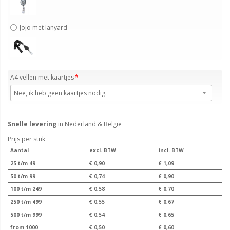
Jojo met lanyard
A4 vellen met kaartjes
Snelle levering
in Nederland & België
Prijs per stuk
Aantal
excl. BTW
incl. BTW
25 t/m 49
€ 0,90
€ 1,09
50 t/m 99
€ 0,74
€ 0,90
100 t/m 249
€ 0,58
€ 0,70
250 t/m 499
€ 0,55
€ 0,67
500 t/m 999
€ 0,54
€ 0,65
from 1000
€ 0,50
€ 0,60