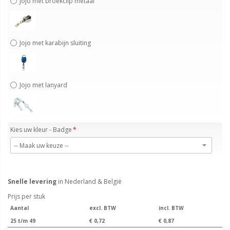
Jojo met broekclip metaal
Jojo met karabijn sluiting
Jojo met lanyard
Kies uw kleur - Badge
Snelle levering
in Nederland & België
Prijs per stuk
Aantal
excl. BTW
incl. BTW
25 t/m 49
€ 0,72
€ 0,87