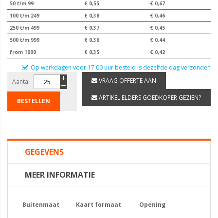
50 t/m 99
€ 0,55
€ 0,67
100 t/m 249
€ 0,38
€ 0,46
250 t/m 499
€ 0,37
€ 0,45
500 t/m 999
€ 0,36
€ 0,44
from 1000
€ 0,35
€ 0,42
Op werkdagen voor 17:00 uur besteld is dezelfde dag verzonden
VRAAG OFFERTE AAN
Aantal
ARTIKEL ELDERS GOEDKOPER GEZIEN?
BESTELLEN
GEGEVENS
MEER INFORMATIE
Buitenmaat
Kaart formaat
Opening