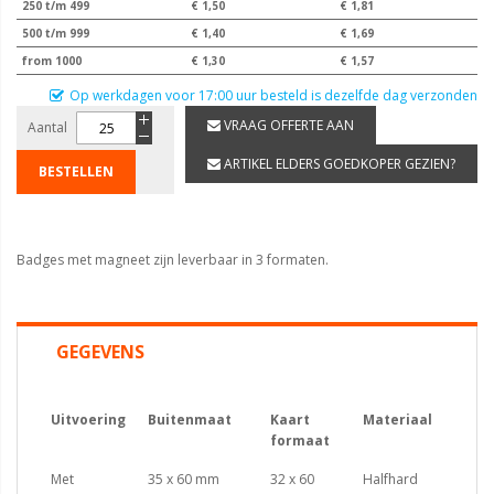
250 t/m 499
€ 1,50
€ 1,81
500 t/m 999
€ 1,40
€ 1,69
from 1000
€ 1,30
€ 1,57
Op werkdagen voor 17:00 uur besteld is dezelfde dag verzonden
VRAAG OFFERTE AAN
Aantal
ARTIKEL ELDERS GOEDKOPER GEZIEN?
BESTELLEN
Badges met magneet zijn leverbaar in 3 formaten.
GEGEVENS
Uitvoering
Buitenmaat
Kaart
Materiaal
formaat
Met
35 x 60 mm
32 x 60
Halfhard