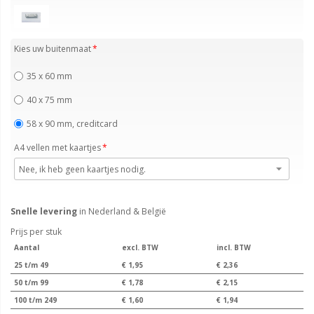
Kies uw buitenmaat
35 x 60 mm
40 x 75 mm
58 x 90 mm, creditcard
A4 vellen met kaartjes
Snelle levering
in Nederland & België
Prijs per stuk
Aantal
excl. BTW
incl. BTW
25 t/m 49
€ 1,95
€ 2,36
50 t/m 99
€ 1,78
€ 2,15
100 t/m 249
€ 1,60
€ 1,94