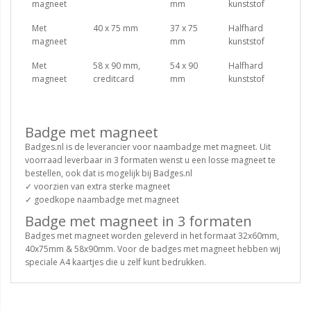
magneet
mm
kunststof
Met
40 x 75 mm
37 x 75
Halfhard
magneet
mm
kunststof
Met
58 x 90 mm,
54 x 90
Halfhard
magneet
creditcard
mm
kunststof
Badge met magneet
Badges.nl is de leverancier voor naambadge met magneet. Uit
voorraad leverbaar in 3 formaten wenst u een losse magneet te
bestellen, ook dat is mogelijk bij Badges.nl
✓ voorzien van extra sterke magneet
✓ goedkope naambadge met magneet
Badge met magneet in 3 formaten
Badges met magneet worden geleverd in het formaat 32x60mm,
40x75mm & 58x90mm. Voor de badges met magneet hebben wij
speciale A4 kaartjes die u zelf kunt bedrukken.