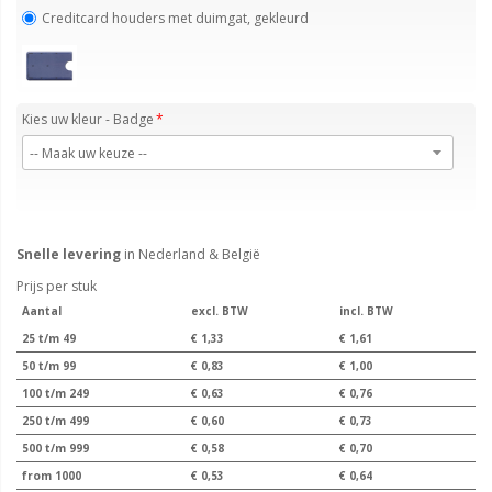
Creditcard houders met duimgat, gekleurd
Kies uw kleur - Badge
Snelle levering
in Nederland & België
Prijs per stuk
Aantal
excl. BTW
incl. BTW
25 t/m 49
€ 1,33
€ 1,61
50 t/m 99
€ 0,83
€ 1,00
100 t/m 249
€ 0,63
€ 0,76
250 t/m 499
€ 0,60
€ 0,73
500 t/m 999
€ 0,58
€ 0,70
from 1000
€ 0,53
€ 0,64