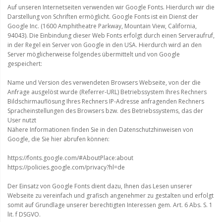
Auf unseren Internetseiten verwenden wir Google Fonts. Hierdurch wir die
Darstellung von Schriften ermöglicht. Google Fonts ist ein Dienst der
Google Inc. (1600 Amphitheatre Parkway, Mountain View, California,
94043). Die Einbindung dieser Web Fonts erfolgt durch einen Serveraufruf,
in der Regel ein Server von Google in den USA. Hierdurch wird an den
Server möglicherweise folgendes übermittelt und von Google
gespeichert:
Name und Version des verwendeten Browsers Webseite, von der die
Anfrage ausgelöst wurde (Referrer-URL) Betriebssystem Ihres Rechners
Bildschirmauflösung Ihres Rechners IP-Adresse anfragenden Rechners
Spracheinstellungen des Browsers bzw. des Betriebssystems, das der
User nutzt
Nähere Informationen finden Sie in den Datenschutzhinweisen von
Google, die Sie hier abrufen können:
https://fonts.google.com/#AboutPlace:about
https://policies.google.com/privacy?hl=de
Der Einsatz von Google Fonts dient dazu, Ihnen das Lesen unserer
Webseite zu vereinfach und grafisch angenehmer zu gestalten und erfolgt
somit auf Grundlage unserer berechtigten Interessen gem. Art. 6 Abs. S. 1
lit. f DSGVO.