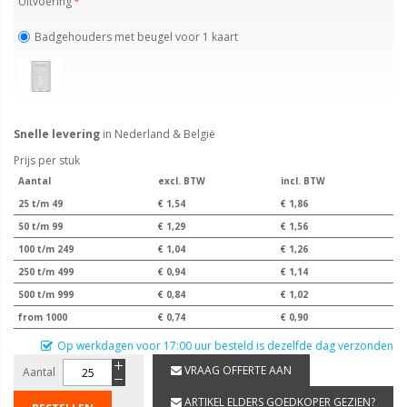
Uitvoering
Badgehouders met beugel voor 1 kaart
Snelle levering
in Nederland & België
Prijs per stuk
Aantal
excl. BTW
incl. BTW
25 t/m 49
€ 1,54
€ 1,86
50 t/m 99
€ 1,29
€ 1,56
100 t/m 249
€ 1,04
€ 1,26
250 t/m 499
€ 0,94
€ 1,14
500 t/m 999
€ 0,84
€ 1,02
from 1000
€ 0,74
€ 0,90
Op werkdagen voor 17:00 uur besteld is dezelfde dag verzonden
VRAAG OFFERTE AAN
Aantal
ARTIKEL ELDERS GOEDKOPER GEZIEN?