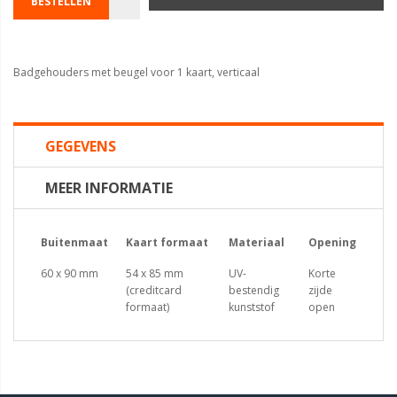
BESTELLEN
Badgehouders met beugel voor 1 kaart, verticaal
GEGEVENS
MEER INFORMATIE
Buitenmaat
Kaart formaat
Materiaal
Opening
60 x 90 mm
54 x 85 mm
UV-
Korte
(creditcard
bestendig
zijde
formaat)
kunststof
open