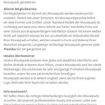
Mousepads garantieren.
Allerlei Möglichkeiten
Die Möglichkeiten
im Bereich des
Mousepads
werden kontinuierlich
erweitert
.
Ähnlich
wie unser Sortiment.
Als Mousepadspezialist
liefern
wir
viele Formen und Größen
.
Unser Standard-
Modell
der
Mousepads ist
rechteckig und
weist eine obere
Schicht aus harter
Anti-Reflex-
Folie und
einer
Schicht
aus strapazierfähigem
Anti-Rutsch-
Schaum
mit einem weißen
Finish auf.
Natürlich können Sie bei uns
ebenfalls ein
individuelles
Modell
Ihres Mousepads erhalten
,
welches sowohl in
Form
und
Material Ihren
Wünschen entspricht.
Langweilige
rechteckige
Mousepads gehören dank
Plastikor
der
Vergangenheit
an!
Ideales Werbemittel
Unsere Mousepads
besitzen eine glatte
und staubfreie
Oberfläche und
dürfen
deshalb
in keinem
Büro
fehlen.
Unsere Mousepads
sind der
ideale
Werbeträger
.
Bei uns können Sie
sehr einzigartige
Promotion-Mousepads
bestellen
, indem Sie
eine persönliche Note
hinzufügen
.
Mousepads werden erst
wirklich originell
, wenn
sie
mit Ihrem eigenen
Logo
, Bild
oder Ihrer Nachricht
versehen werden.
Informationen?
Wir helfen Ihnen
die richtigen Entscheidungen
bezüglich des
Mousepads
zu treffen.
Mit unserem professionellen
Ansatz
und unserer Liebe zum
Detail
liefern wir immer
in hoher
Qualität und mit
individuellem Service
.