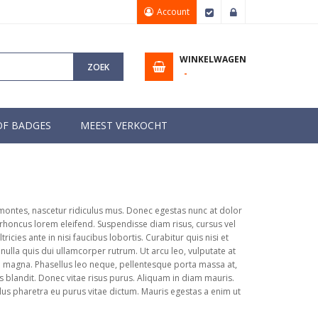
Account
Afrekenen
Inloggen
WINKELWAGEN
ZOEK
OF BADGES
MEEST VERKOCHT
 montes, nascetur ridiculus mus. Donec egestas nunc at dolor
et rhoncus lorem eleifend. Suspendisse diam risus, cursus vel
ies ante in nisi faucibus lobortis. Curabitur quis nisi et
lla quis dui ullamcorper rutrum. Ut arcu leo, vulputate at
re magna. Phasellus leo neque, pellentesque porta massa at,
uis blandit. Donec vitae risus purus. Aliquam in diam mauris.
ellus pharetra eu purus vitae dictum. Mauris egestas a enim ut