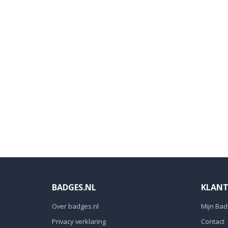
BADGES.NL
KLANT
Over badges.nl
Mijn Bad
Privacy verklaring
Contact