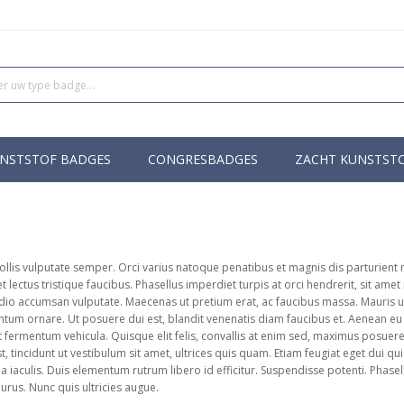
NSTSTOF BADGES
CONGRESBADGES
ZACHT KUNSTST
mollis vulputate semper. Orci varius natoque penatibus et magnis dis parturient
et lectus tristique faucibus. Phasellus imperdiet turpis at orci hendrerit, sit am
io accumsan vulputate. Maecenas ut pretium erat, ac faucibus massa. Mauris ultric
m ornare. Ut posuere dui est, blandit venenatis diam faucibus et. Aenean eu nu
t fermentum vehicula. Quisque elit felis, convallis at enim sed, maximus posue
t, tincidunt ut vestibulum sit amet, ultrices quis quam. Etiam feugiat eget dui q
urna iaculis. Duis elementum rutrum libero id efficitur. Suspendisse potenti. Phas
urus. Nunc quis ultricies augue.