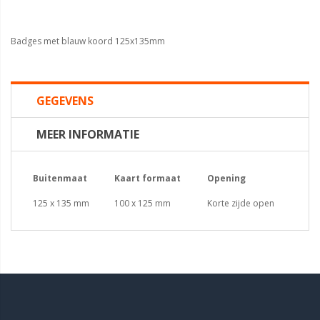
Badges met blauw koord 125x135mm
GEGEVENS
MEER INFORMATIE
Buitenmaat
Kaart formaat
Opening
125 x 135 mm
100 x 125 mm
Korte zijde open