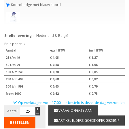
Koordbadge met blauw koord
Snelle levering
in Nederland & België
Prijs per stuk
Aantal
excl. BTW
incl. BTW
25 t/m 49
€ 1,05
€ 1,27
50 t/m 99
€ 0,88
€ 1,06
100 t/m 249
€ 0,70
€ 0,85
250 t/m 499
€ 0,68
€ 0,82
500 t/m 999
€ 0,65
€ 0,79
from 1000
€ 0,62
€ 0,75
Op werkdagen voor 17:00 uur besteld is dezelfde dag verzonden
VRAAG OFFERTE AAN
Aantal
ARTIKEL ELDERS GOEDKOPER GEZIEN?
BESTELLEN