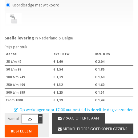
Koordbadge met wit koord
Snelle levering
in Nederland & België
Prijs per stuk
Aantal
excl. BTW
incl. BTW
25 t/m 49
€ 1,69
€ 2,04
50 t/m 99
€ 1,54
€ 1,86
100 t/m 249
€ 1,39
€ 1,68
250 t/m 499
€ 1,32
€ 1,60
500 t/m 999
€ 1,25
€ 1,51
from 1000
€ 1,19
€ 1,44
Op werkdagen voor 17:00 uur besteld is dezelfde dag verzonden
VRAAG OFFERTE AAN
Aantal
ARTIKEL ELDERS GOEDKOPER GEZIEN?
BESTELLEN