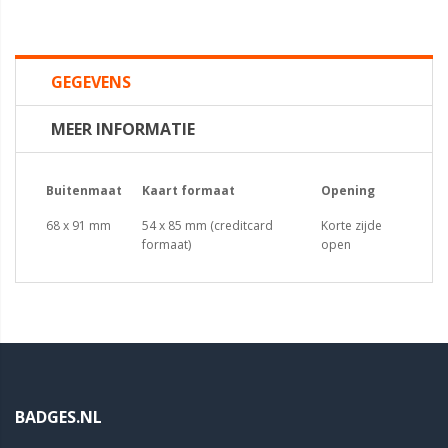
GEGEVENS
MEER INFORMATIE
Buitenmaat
Kaart formaat
Opening
68 x 91 mm
54 x 85 mm (creditcard
Korte zijde
formaat)
open
BADGES.NL