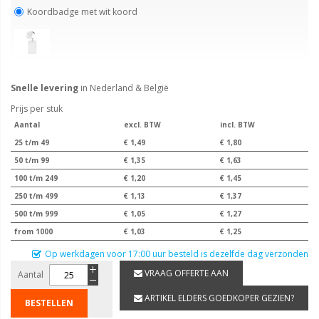
Koordbadge met wit koord
Snelle levering
in Nederland & België
Prijs per stuk
Aantal
excl. BTW
incl. BTW
25 t/m 49
€ 1,49
€ 1,80
50 t/m 99
€ 1,35
€ 1,63
100 t/m 249
€ 1,20
€ 1,45
250 t/m 499
€ 1,13
€ 1,37
500 t/m 999
€ 1,05
€ 1,27
from 1000
€ 1,03
€ 1,25
Op werkdagen voor 17:00 uur besteld is dezelfde dag verzonden
VRAAG OFFERTE AAN
Aantal
ARTIKEL ELDERS GOEDKOPER GEZIEN?
BESTELLEN