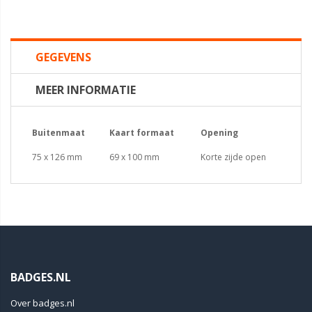
GEGEVENS
MEER INFORMATIE
Buitenmaat
Kaart formaat
Opening
75 x 126 mm
69 x 100 mm
Korte zijde open
BADGES.NL
Over badges.nl