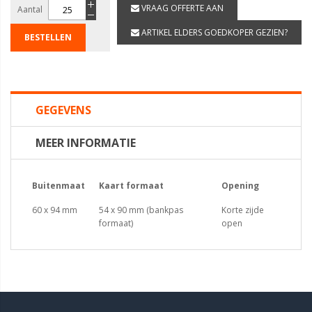
VRAAG OFFERTE AAN
Aantal
ARTIKEL ELDERS GOEDKOPER GEZIEN?
BESTELLEN
GEGEVENS
MEER INFORMATIE
Buitenmaat
Kaart formaat
Opening
60 x 94 mm
54 x 90 mm (bankpas
Korte zijde
formaat)
open