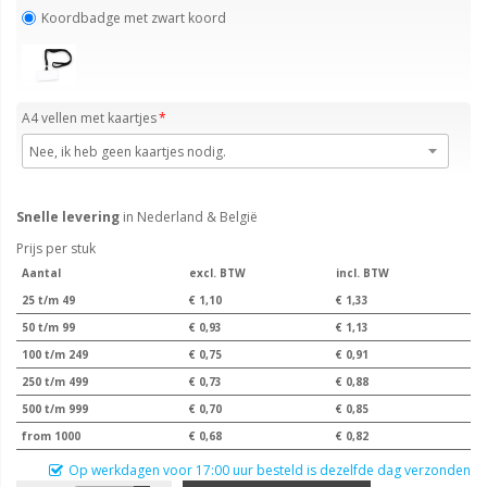
Koordbadge met zwart koord
A4 vellen met kaartjes
Snelle levering
in Nederland & België
Prijs per stuk
Aantal
excl. BTW
incl. BTW
25 t/m 49
€ 1,10
€ 1,33
50 t/m 99
€ 0,93
€ 1,13
100 t/m 249
€ 0,75
€ 0,91
250 t/m 499
€ 0,73
€ 0,88
500 t/m 999
€ 0,70
€ 0,85
from 1000
€ 0,68
€ 0,82
Op werkdagen voor 17:00 uur besteld is dezelfde dag verzonden