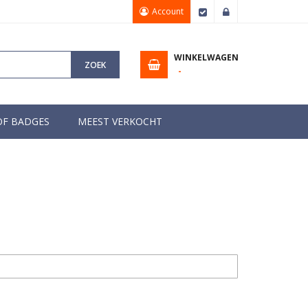
Account
Afrekenen
Inloggen
WINKELWAGEN
ZOEK
OF BADGES
MEEST VERKOCHT