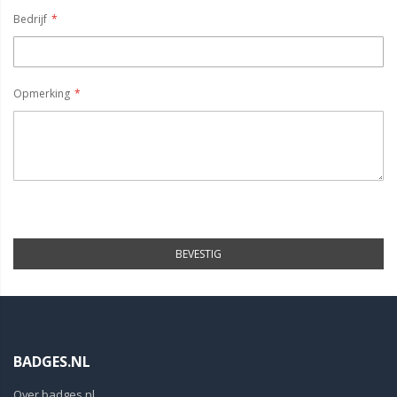
Bedrijf
Opmerking
BEVESTIG
BADGES.NL
Over badges.nl