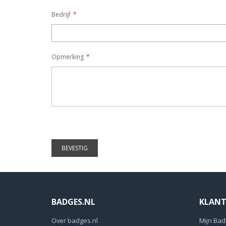
Bedrijf
Opmerking
BEVESTIG
BADGES.NL
KLANT
Over badges.nl
Mijn Bad