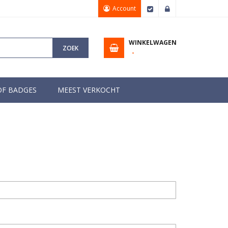
Account
Afrekenen
Inloggen
WINKELWAGEN
ZOEK
OF BADGES
MEEST VERKOCHT