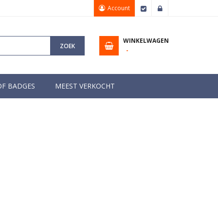
Account
Afrekenen
Inloggen
WINKELWAGEN
ZOEK
OF BADGES
MEEST VERKOCHT