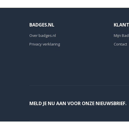
BADGES.NL
KLANT
Over badges.nl
Mijn Bad
Privacy verklaring
Contact
MELD JE NU AAN VOOR ONZE NIEUWSBRIEF.
Badges.nl is een business unit van Plastikor Nederland b.v. © 