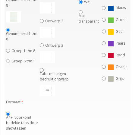
Wit
8
Blauw
Mat
Groen
Ontwerp 2
transparant
Geel
Genummerd 1 t/m
8
Paars
Ontwerp 3
Groep 1 t/m 8
Rood
Groep 8 t/m 1
Oranje
Tabs met eigen
Grijs
bedrukt ontwerp
Formaat
A4+, voorkomt
bedekte tabs door
showtassen