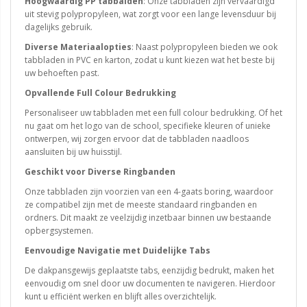
Hoogwaardig PP tabbalden
: Onze tabbladen zijn vervaardigd
uit stevig polypropyleen, wat zorgt voor een lange levensduur bij
dagelijks gebruik.
Diverse Materiaalopties
: Naast polypropyleen bieden we ook
tabbladen in PVC en karton, zodat u kunt kiezen wat het beste bij
uw behoeften past.
Opvallende Full Colour Bedrukking
Personaliseer uw tabbladen met een full colour bedrukking. Of het
nu gaat om het logo van de school, specifieke kleuren of unieke
ontwerpen, wij zorgen ervoor dat de tabbladen naadloos
aansluiten bij uw huisstijl.
Geschikt voor Diverse Ringbanden
Onze tabbladen zijn voorzien van een 4-gaats boring, waardoor
ze compatibel zijn met de meeste standaard ringbanden en
ordners. Dit maakt ze veelzijdig inzetbaar binnen uw bestaande
opbergsystemen.
Eenvoudige Navigatie met Duidelijke Tabs
De dakpansgewijs geplaatste tabs, eenzijdig bedrukt, maken het
eenvoudig om snel door uw documenten te navigeren. Hierdoor
kunt u efficiënt werken en blijft alles overzichtelijk.