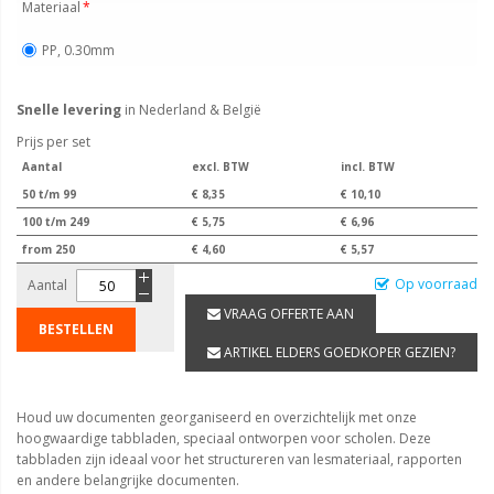
Materiaal
PP, 0.30mm
Snelle levering
in Nederland & België
Prijs per set
Aantal
excl. BTW
incl. BTW
50 t/m 99
€ 8,35
€ 10,10
100 t/m 249
€ 5,75
€ 6,96
from 250
€ 4,60
€ 5,57
Op voorraad
Aantal
VRAAG OFFERTE AAN
BESTELLEN
ARTIKEL ELDERS GOEDKOPER GEZIEN?
Houd uw documenten georganiseerd en overzichtelijk met onze
hoogwaardige tabbladen, speciaal ontworpen voor scholen. Deze
tabbladen zijn ideaal voor het structureren van lesmateriaal, rapporten
en andere belangrijke documenten.