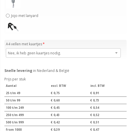
Jojo met lanyard
A4 vellen met kaartjes
Snelle levering
in Nederland & België
Prijs per stuk
Aantal
excl. BTW
incl. BTW
25 t/m 49
€ 0,75
€ 0,91
50 t/m 99
€ 0,60
€ 0,73
100 t/m 249
€ 0,45
€ 0,54
250 t/m 499
€ 0,43
€ 0,52
500 t/m 999
€ 0,42
€ 0,51
from 1000
€ 0,39
€ 0,47