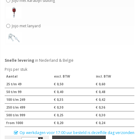
Jojo met karabijn sluiting
Jojo met lanyard
Snelle levering
in Nederland & België
Prijs per stuk
Aantal
excl. BTW
incl. BTW
25 t/m 49
€ 0,50
€ 0,60
50 t/m 99
€ 0,40
€ 0,48
100 t/m 249
€ 0,35
€ 0,42
250 t/m 499
€ 0,30
€ 0,36
500 t/m 999
€ 0,25
€ 0,30
from 1000
€ 0,20
€ 0,24
Op werkdagen voor 17:00 uur besteld is dezelfde dag verzonden