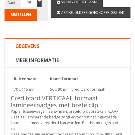
VRAAG OFFERTE AAN
Aantal
ARTIKEL ELDERS GOEDKOPER GEZIEN?
BESTELLEN
GEGEVENS
MEER INFORMATIE
Buitenmaat
Kaart formaat
70 x 115 mm
56 x 90 mm (creditcard formaat)
Creditcard VERTICAAL formaat
lamineerbadges met bretelclip.
Papier tussenvoegen, aanwrijven, bretelclip doorsteken: KLAAR.
Deze zelflaminerende badge zorgt ervoor dat het ingevoegde
kaartje niet meer verwijderd kan worden. Beschermt tegen stof en
vuil.
Deze badges zijn geschikt voor kaartjes van 56x90mm. (KRT5690)