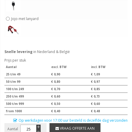
Jojo met lanyard
Snelle levering
in Nederland & België
Prijs per stuk
Aantal
excl. BTW
incl. BTW
25 t/m 49
€ 0,90
€ 1,09
50 t/m 99
€ 0,80
€ 0,97
100 t/m 249
€ 0,70
€ 0,85
250 t/m 499
€ 0,60
€ 0,73
500 t/m 999
€ 0,50
€ 0,60
from 1000
€ 0,40
€ 0,48
Op werkdagen voor 17:00 uur besteld is dezelfde dag verzonden
VRAAG OFFERTE AAN
Aantal