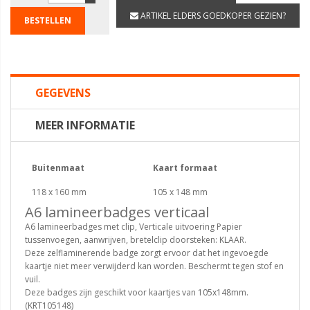
ARTIKEL ELDERS GOEDKOPER GEZIEN?
BESTELLEN
GEGEVENS
MEER INFORMATIE
Buitenmaat
Kaart formaat
118 x 160 mm
105 x 148 mm
A6 lamineerbadges verticaal
A6 lamineerbadges met clip, Verticale uitvoering Papier
tussenvoegen, aanwrijven, bretelclip doorsteken: KLAAR.
Deze zelflaminerende badge zorgt ervoor dat het ingevoegde
kaartje niet meer verwijderd kan worden. Beschermt tegen stof en
vuil.
Deze badges zijn geschikt voor kaartjes van 105x148mm.
(KRT105148)