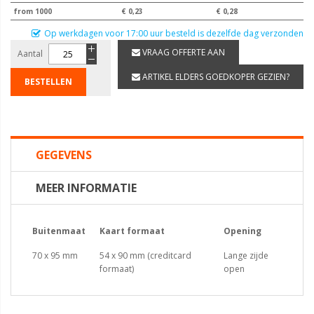
from 1000
€ 0,23
€ 0,28
Op werkdagen voor 17:00 uur besteld is dezelfde dag verzonden
VRAAG OFFERTE AAN
Aantal
ARTIKEL ELDERS GOEDKOPER GEZIEN?
BESTELLEN
GEGEVENS
MEER INFORMATIE
Buitenmaat
Kaart formaat
Opening
70 x 95 mm
54 x 90 mm (creditcard
Lange zijde
formaat)
open