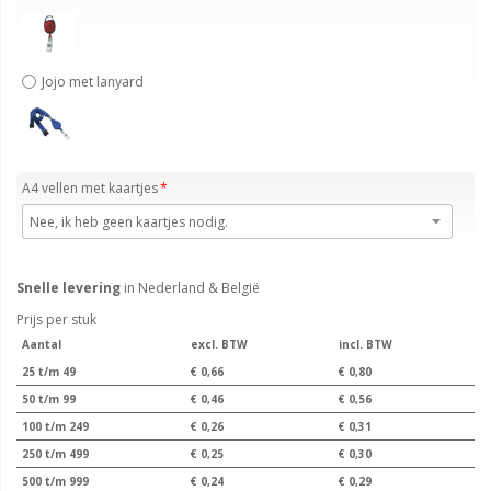
Jojo met lanyard
A4 vellen met kaartjes
Snelle levering
in Nederland & België
Prijs per stuk
Aantal
excl. BTW
incl. BTW
25 t/m 49
€ 0,66
€ 0,80
50 t/m 99
€ 0,46
€ 0,56
100 t/m 249
€ 0,26
€ 0,31
250 t/m 499
€ 0,25
€ 0,30
500 t/m 999
€ 0,24
€ 0,29