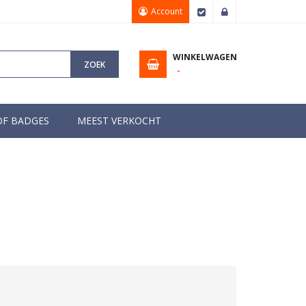
Account
Afrekenen
Inloggen
WINKELWAGEN
ZOEK
OF BADGES
MEEST VERKOCHT