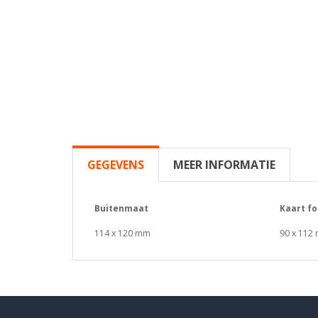
GEGEVENS
MEER INFORMATIE
Buitenmaat
Kaart f
114 x 120 mm
90 x 112