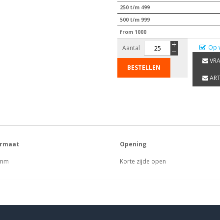
250 t/m 499
500 t/m 999
from 1000
Op 
Aantal
VRA
BESTELLEN
ART
ormaat
Opening
 mm
Korte zijde open