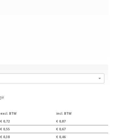
gië
excl. BTW
incl. BTW
€ 0,72
€ 0,87
€ 0,55
€ 0,67
€ 0,38
€ 0,46