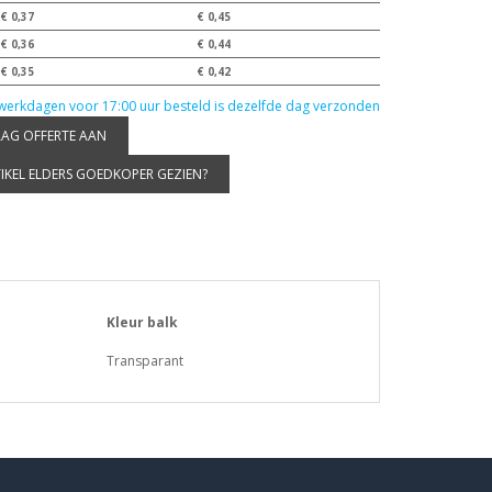
€ 0,37
€ 0,45
€ 0,36
€ 0,44
€ 0,35
€ 0,42
werkdagen voor 17:00 uur besteld is dezelfde dag verzonden
AG OFFERTE AAN
IKEL ELDERS GOEDKOPER GEZIEN?
Kleur balk
Transparant