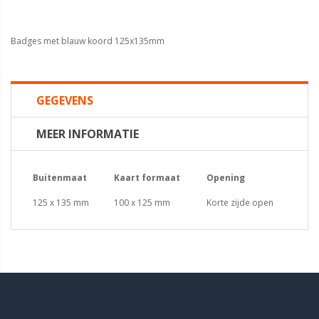
Badges met blauw koord 125x135mm
GEGEVENS
MEER INFORMATIE
Buitenmaat
Kaart formaat
Opening
125 x 135 mm
100 x 125 mm
Korte zijde open