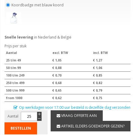
Koordbadge met blauw koord
Snelle levering
in Nederland & België
Prijs per stuk
Aantal
excl. BTW
incl. BTW
25 t/m 49
€ 1,05
€ 1,27
50 t/m 99
€ 0,88
€ 1,06
100 t/m 249
€ 0,70
€ 0,85
250 t/m 499
€ 0,68
€ 0,82
500 t/m 999
€ 0,65
€ 0,79
from 1000
€ 0,62
€ 0,75
Op werkdagen voor 17:00 uur besteld is dezelfde dag verzonden
VRAAG OFFERTE AAN
Aantal
ARTIKEL ELDERS GOEDKOPER GEZIEN?
BESTELLEN