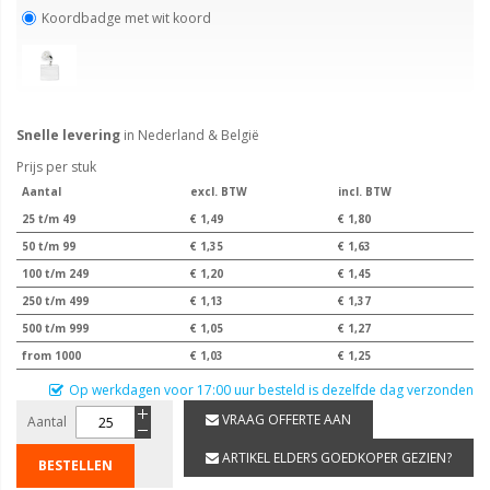
Koordbadge met wit koord
Snelle levering
in Nederland & België
Prijs per stuk
Aantal
excl. BTW
incl. BTW
25 t/m 49
€ 1,49
€ 1,80
50 t/m 99
€ 1,35
€ 1,63
100 t/m 249
€ 1,20
€ 1,45
250 t/m 499
€ 1,13
€ 1,37
500 t/m 999
€ 1,05
€ 1,27
from 1000
€ 1,03
€ 1,25
Op werkdagen voor 17:00 uur besteld is dezelfde dag verzonden
VRAAG OFFERTE AAN
Aantal
ARTIKEL ELDERS GOEDKOPER GEZIEN?
BESTELLEN