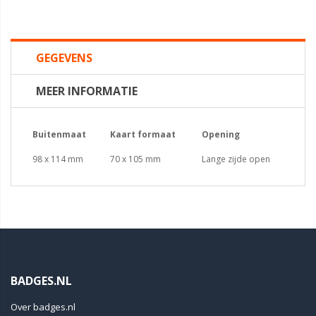
GEGEVENS
MEER INFORMATIE
Buitenmaat
Kaart formaat
Opening
98 x 114 mm
70 x 105 mm
Lange zijde open
BADGES.NL
Over badges.nl