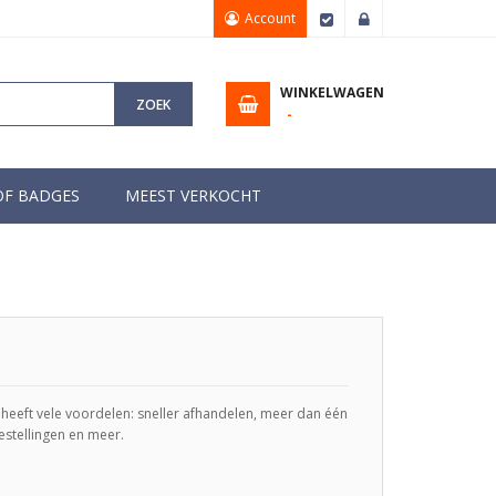
Account
Afrekenen
Inloggen
WINKELWAGEN
ZOEK
OF BADGES
MEEST VERKOCHT
eeft vele voordelen: sneller afhandelen, meer dan één
estellingen en meer.