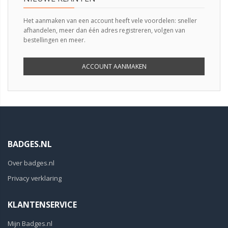
Het aanmaken van een account heeft vele voordelen: sneller
afhandelen, meer dan één adres registreren, volgen van
bestellingen en meer.
ACCOUNT AANMAKEN
BADGES.NL
Over badges.nl
Privacy verklaring
KLANTENSERVICE
Mijn Badges.nl