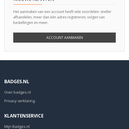
Het aanmaken van een account heeft vele voordelen: sneller
afhandelen, meer dan één adres registreren, volgen van
bestellingen en meer.
ACCOUNT AANMAKEN
BADGES.NL
Over badges.nl
Privacy verklaring
KLANTENSERVICE
Mijn Badges.nl