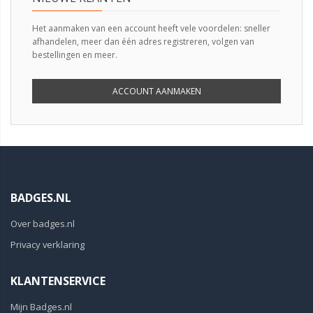
Het aanmaken van een account heeft vele voordelen: sneller
afhandelen, meer dan één adres registreren, volgen van
bestellingen en meer.
ACCOUNT AANMAKEN
BADGES.NL
Over badges.nl
Privacy verklaring
KLANTENSERVICE
Mijn Badges.nl