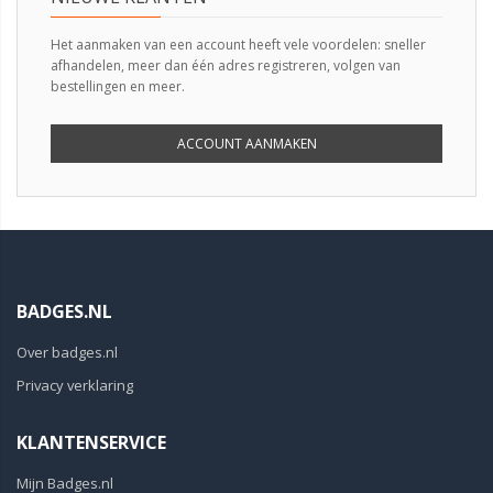
Het aanmaken van een account heeft vele voordelen: sneller
afhandelen, meer dan één adres registreren, volgen van
bestellingen en meer.
ACCOUNT AANMAKEN
BADGES.NL
Over badges.nl
Privacy verklaring
KLANTENSERVICE
Mijn Badges.nl