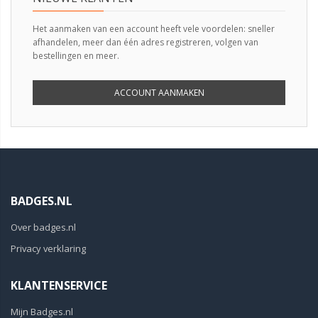
Het aanmaken van een account heeft vele voordelen: sneller
afhandelen, meer dan één adres registreren, volgen van
bestellingen en meer.
ACCOUNT AANMAKEN
BADGES.NL
Over badges.nl
Privacy verklaring
KLANTENSERVICE
Mijn Badges.nl