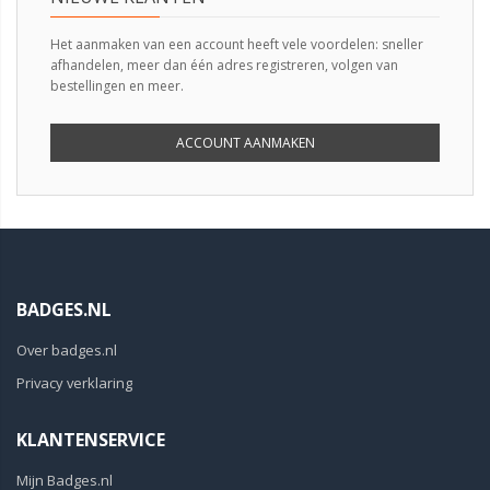
Het aanmaken van een account heeft vele voordelen: sneller
afhandelen, meer dan één adres registreren, volgen van
bestellingen en meer.
ACCOUNT AANMAKEN
BADGES.NL
Over badges.nl
Privacy verklaring
KLANTENSERVICE
Mijn Badges.nl