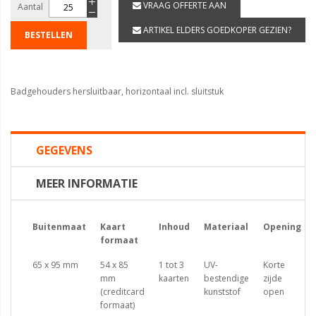
VRAAG OFFERTE AAN
Aantal
ARTIKEL ELDERS GOEDKOPER GEZIEN?
BESTELLEN
Badgehouders hersluitbaar, horizontaal incl. sluitstuk
GEGEVENS
MEER INFORMATIE
Buitenmaat
Kaart
Inhoud
Materiaal
Opening
formaat
65 x 95 mm
54 x 85
1 tot 3
UV-
Korte
mm
kaarten
bestendige
zijde
(creditcard
kunststof
open
formaat)