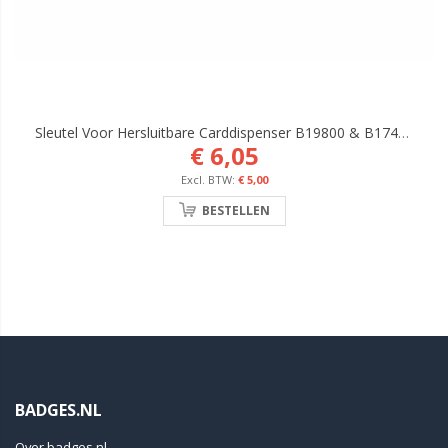
Sleutel Voor Hersluitbare Carddispenser B19800 & B17400
€ 6,05
€ 5,00
BESTELLEN
BADGES.NL
Over badges.nl