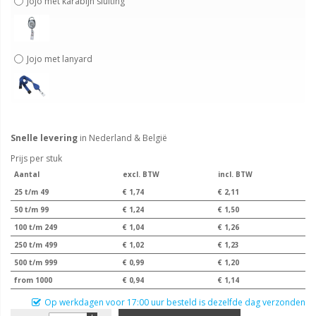
Jojo met karabijn sluiting
Jojo met lanyard
Snelle levering
in Nederland & België
Prijs per stuk
Aantal
excl. BTW
incl. BTW
25 t/m 49
€ 1,74
€ 2,11
50 t/m 99
€ 1,24
€ 1,50
100 t/m 249
€ 1,04
€ 1,26
250 t/m 499
€ 1,02
€ 1,23
500 t/m 999
€ 0,99
€ 1,20
from 1000
€ 0,94
€ 1,14
Op werkdagen voor 17:00 uur besteld is dezelfde dag verzonden