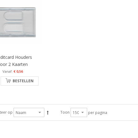
ditcard Houders
oor 2 Kaarten
€ 0,56
BESTELLEN
teer op
Toon
per pagina