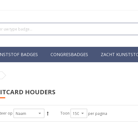
NSTSTOF BADGES
CONGRESBADGES
ZACHT KUNSTST
ITCARD HOUDERS
teer op
Toon
per pagina