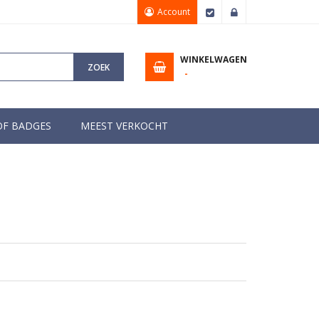
Account
Afrekenen
Inloggen
WINKELWAGEN
ZOEK
OF BADGES
MEEST VERKOCHT