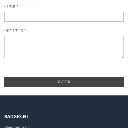
Bedrijf
Opmerking
BEVESTIG
BADGES.NL
Over badges.nl