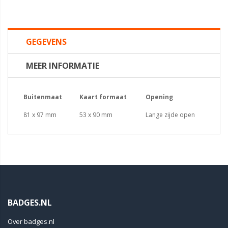
GEGEVENS
MEER INFORMATIE
Buitenmaat
Kaart formaat
Opening
81 x 97 mm
53 x 90 mm
Lange zijde open
BADGES.NL
Over badges.nl