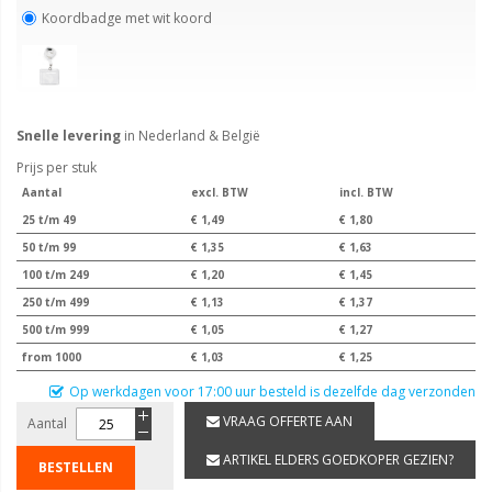
Koordbadge met wit koord
Snelle levering
in Nederland & België
Prijs per stuk
Aantal
excl. BTW
incl. BTW
25 t/m 49
€ 1,49
€ 1,80
50 t/m 99
€ 1,35
€ 1,63
100 t/m 249
€ 1,20
€ 1,45
250 t/m 499
€ 1,13
€ 1,37
500 t/m 999
€ 1,05
€ 1,27
from 1000
€ 1,03
€ 1,25
Op werkdagen voor 17:00 uur besteld is dezelfde dag verzonden
VRAAG OFFERTE AAN
Aantal
ARTIKEL ELDERS GOEDKOPER GEZIEN?
BESTELLEN