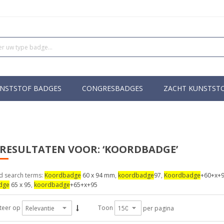
NSTSTOF BADGES
CONGRESBADGES
ZACHT KUNSTST
RESULTATEN VOOR: ‘KOORDBADGE’
d search terms:
Koordbadge
60 x 94 mm
,
koordbadge
97
,
Koordbadge
+60+x+
dge
65 x 95
,
koordbadge
+65+x+95
teer op
Toon
per pagina