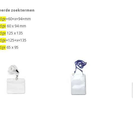
eerde zoektermen
dge
+60+x+94+mm
dge
60 x 94 mm
dge
125 x 135
dge
+125+x+135
dge
65 x 95