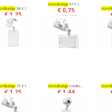
Koordbadge
97 X 125 Mm
€ 0,75
ordbadge
98 X 114 Mm
Koord
€ 1,25
€ 0,62
€ 1,03
BESTELLEN
BESTELLEN
ordbadge
75 X 126 Mm
Koordbadge
Creditcard Formaat Voor 2 Pasjes
Koord
€ 1,25
€ 1,44
€ 1,03
€ 1,19
BESTELLEN
BESTELLEN