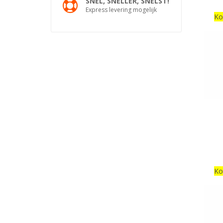
SNEL, SNELLER, SNELST!
Express levering mogelijk
Ko
Ko