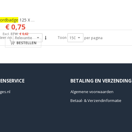
ordbadge
125 X 135 Mm
€ 0,75
€ 0,62
teer op
Toon
per pagina
BESTELLEN
ENSERVICE
BETALING EN VERZENDING
ges.nl
Algemene voorwaarden
Betaal- & Verzendinformatie