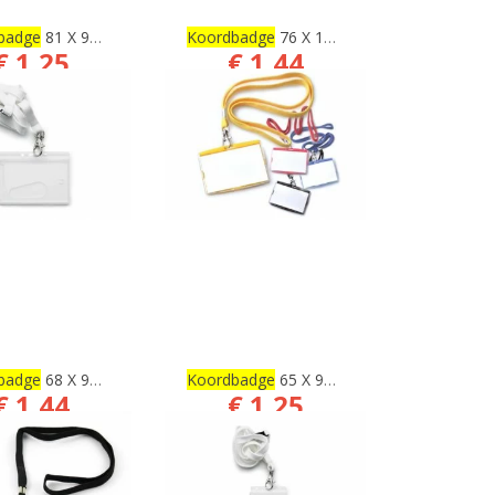
badge
81 X 97 Mm
Koordbadge
76 X 125 Mm Incl. Grip
€ 1,25
€ 1,44
€ 1,03
€ 1,19
BESTELLEN
BESTELLEN
badge
68 X 91 Mm
Koordbadge
65 X 95 Mm
€ 1,44
€ 1,25
€ 1,19
€ 1,03
BESTELLEN
BESTELLEN