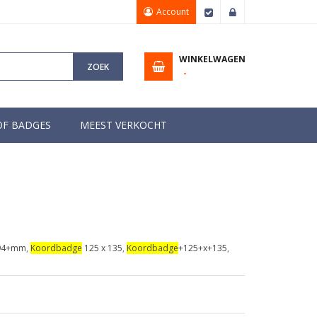
Account
Afrekenen
Inloggen
WINKELWAGEN
ZOEK
OF BADGES
MEEST VERKOCHT
94+mm
,
Koordbadge
125 x 135
,
Koordbadge
+125+x+135
,