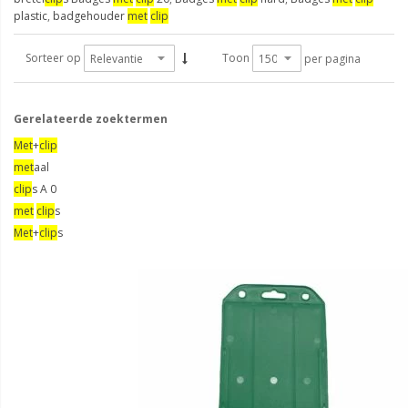
plastic
,
badgehouder
met
clip
Sorteer op
Toon
per pagina
Gerelateerde zoektermen
Met
+
clip
met
aal
clip
s A 0
met
clip
s
Met
+
clip
s