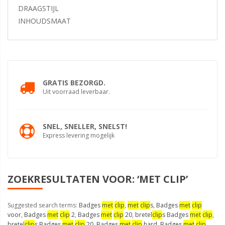
DRAAGSTIJL
INHOUDSMAAT
GRATIS BEZORGD.
Uit voorraad leverbaar.
SNEL, SNELLER, SNELST!
Express levering mogelijk
ZOEKRESULTATEN VOOR: ‘MET CLIP’
Suggested search terms:
Badges
met
clip
,
met
clip
s
,
Badges
met
clip
voor
,
Badges
met
clip
2
,
Badges
met
clip
20
,
bretel
clip
s Badges
met
clip
,
bretel
clip
s Badges
met
clip
20
,
Badges
met
clip
hard
,
Badges
met
clip