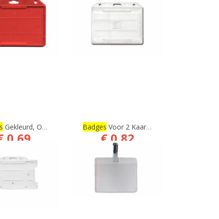
s
Gekleurd, Open Model
Badges
Voor 2 Kaarten, Horizontaal, Open Model
€ 0,69
€ 0,82
€ 0,57
€ 0,68
BESTELLEN
BESTELLEN