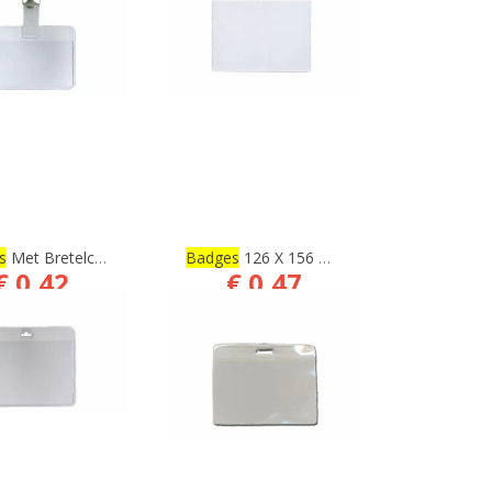
BESTELLEN
s
Met Bretelclip, 50 X 70 Mm
Badges
126 X 156 Mm, A6
€ 0,42
€ 0,47
€ 0,35
€ 0,39
BESTELLEN
BESTELLEN