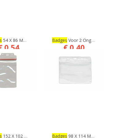
s
54 X 86 Mm, Biologisch Afbreekbar
Badges
Voor 2 Ongelijke Kaarten, 124 X 95 Mm
€ 0,54
€ 0,40
€ 0,45
€ 0,33
BESTELLEN
BESTELLEN
s
152 X 102 Mm Incl. Gripsluiting
Badges
98 X 114 Mm Incl. Gripafsluiting