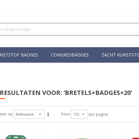
NSTSTOF BADGES
CONGRESBADGES
ZACHT KUNSTST
RESULTATEN VOOR: ‘BRETELS+BADGES+20’
teer op
Toon
per pagina