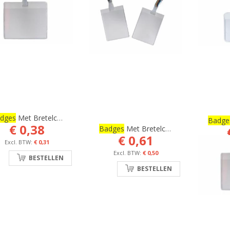
dges
Met Bretelclip, 75 X 95 Mm, CREDITCARD FORMAAT
Badge
€ 0,38
Badges
Met Bretelclip, 65 X 95 Mm
€ 0,61
€ 0,31
€ 0,50
BESTELLEN
BESTELLEN