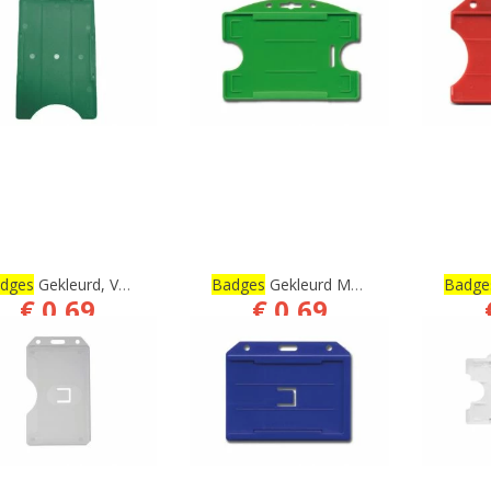
dges
Gekleurd, Verticaal, Open Model
Badges
Gekleurd Met 2 Duimgaten, Open Model
Badge
€ 0,69
€ 0,69
€ 0,57
€ 0,57
BESTELLEN
BESTELLEN